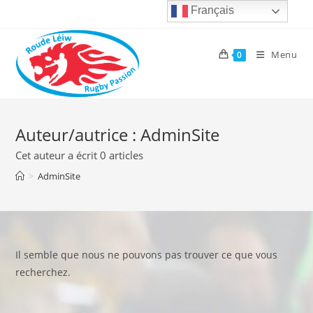
Skip
Français
to
content
Menu
0
Auteur/autrice :
AdminSite
Cet auteur a écrit 0 articles
>
AdminSite
Il semble que nous ne pouvons pas trouver ce que vous
recherchez.